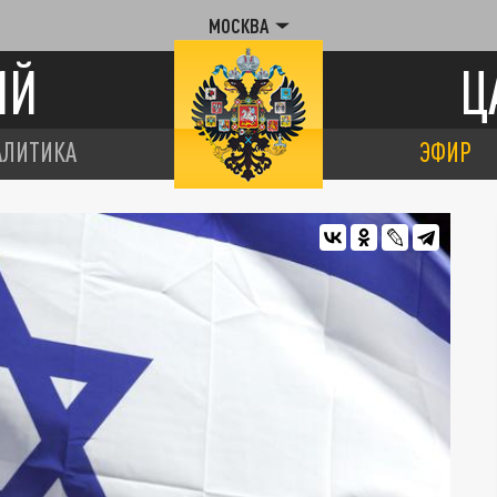
МОСКВА
ИЙ
Ц
АЛИТИКА
ЭФИР