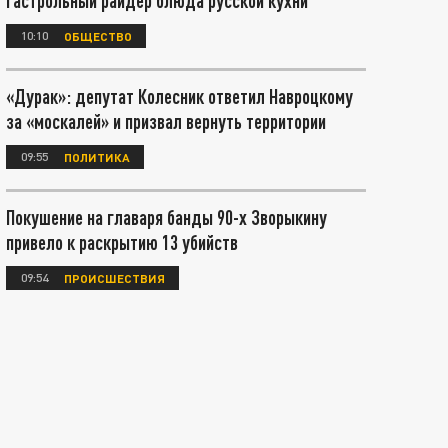
гастрольный райдер блюда русской кухни
10:10
ОБЩЕСТВО
«Дурак»: депутат Колесник ответил Навроцкому
за «москалей» и призвал вернуть территории
09:55
ПОЛИТИКА
Покушение на главаря банды 90-х Зворыкину
привело к раскрытию 13 убийств
09:54
ПРОИСШЕСТВИЯ