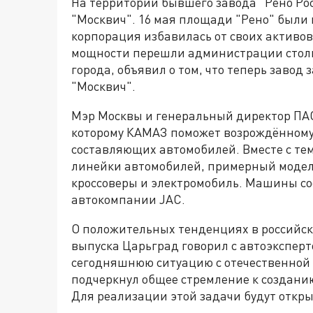
На территории бывшего завода "Рено Ро
"Москвич". 16 мая площади "Рено" были
корпорация избавилась от своих активов
мощности перешли администрации столи
города, объявил о том, что теперь заво
"Москвич".
Мэр Москвы и генеральный директор ПА
которому КАМАЗ поможет возрождённому 
составляющих автомобилей. Вместе с те
линейки автомобилей, примерный модел
кроссоверы и электромобиль. Машины с
автокомпании JAC.
О положительных тенденциях в российско
выпуска Царьград говорил с автоэкспер
сегодняшнюю ситуацию с отечественной
подчеркнул общее стремление к создани
Для реализации этой задачи будут откр