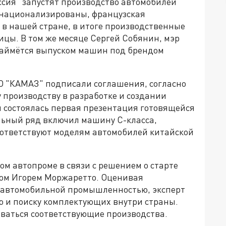
ссия" запустят производство автомобилей
 национализированы, французская
 в нашей стране, в итоге производственные
цы. В том же месяце Сергей Собянин, мэр
д займётся выпуском машин под брендом
О "КАМАЗ" подписали соглашения, согласно
производству в разработке и создании
м состоялась первая презентация готовящейся
ьный ряд включил машину C-класса,
оответствуют моделям автомобилей китайской
м автопроме в связи с решением о старте
том Игорем Моржаретто. Оценивая
 автомобильной промышленностью, эксперт
ю и поиску комплектующих внутри страны.
ываться соответствующие производства.