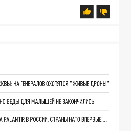
ОСКВЫ: НА ГЕНЕРАЛОВ ОХОТЯТСЯ "ЖИВЫЕ ДРОНЫ"
. НО БЕДЫ ДЛЯ МАЛЫШЕЙ НЕ ЗАКОНЧИЛИСЬ
"ОЧЕНЬ ПЛОХИЕ НОВОСТИ": БОЛЬШАЯ ОШИБКА PALANTIR В РОССИИ. СТРАНЫ НАТО ВПЕРВЫЕ ЗА СВО ОСТАНОВИЛИ ПОСТАВКИ ОРУЖИЯ. ВСУ ТЕРЯЮТ ПРИГРАНИЧЬЕ?