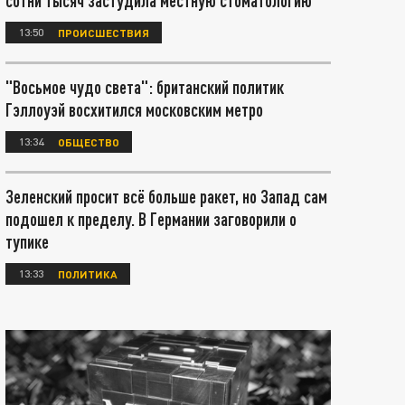
сотни тысяч застудила местную стоматологию
13:50
ПРОИСШЕСТВИЯ
"Восьмое чудо света": британский политик
Гэллоуэй восхитился московским метро
13:34
ОБЩЕСТВО
Зеленский просит всё больше ракет, но Запад сам
подошел к пределу. В Германии заговорили о
тупике
13:33
ПОЛИТИКА