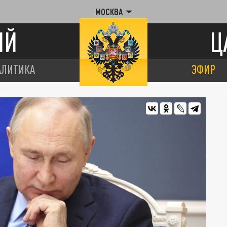
МОСКВА
ИЙ
Ц
АЛИТИКА
ЭФИР