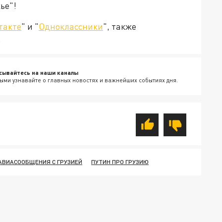
ье"!
такте
" и "
Одноклассники
", также
.
сывайтесь на наши каналы
ыми узнавайте о главных новостях и важнейших событиях дня.
АВИАСООБЩЕНИЯ С ГРУЗИЕЙ
ПУТИН ПРО ГРУЗИЮ