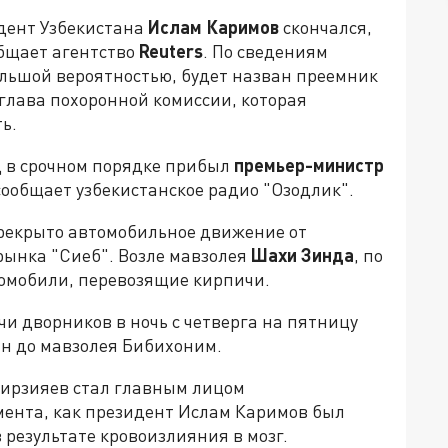
идент Узбекистана
Ислам Каримов
скончался,
общает агентство
Reuters
. По сведениям
большой вероятностью, будет назван преемник
глава похоронной комиссии, которая
ь.
нд в срочном порядке прибыл
премьер-министр
 сообщает узбекистанское радио "Озодлик".
ерекрыто автомобильное движение от
рынка "Сиеб". Возле мавзолея
Шахи Зинда
, по
томобили, перевозящие кирпичи.
и дворников в ночь с четверга на пятницу
н до мавзолея Бибихоним.
ирзияев стал главным лицом
мента, как президент Ислам Каримов был
в результате кровоизлияния в мозг.