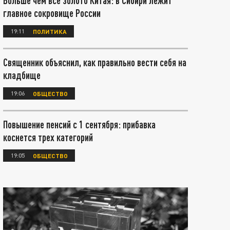
Больше чем все золото Китая: в Сибири лежит
главное сокровище России
19:11
ПОЛИТИКА
Священник объяснил, как правильно вести себя на
кладбище
19:06
ОБЩЕСТВО
Повышение пенсий с 1 сентября: прибавка
коснется трех категорий
19:05
ОБЩЕСТВО