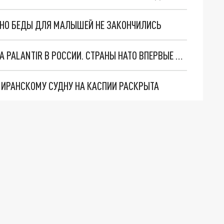
. НО БЕДЫ ДЛЯ МАЛЫШЕЙ НЕ ЗАКОНЧИЛИСЬ
"ОЧЕНЬ ПЛОХИЕ НОВОСТИ": БОЛЬШАЯ ОШИБКА PALANTIR В РОССИИ. СТРАНЫ НАТО ВПЕРВЫЕ ЗА СВО ОСТАНОВИЛИ ПОСТАВКИ ОРУЖИЯ. ВСУ ТЕРЯЮТ ПРИГРАНИЧЬЕ?
О ИРАНСКОМУ СУДНУ НА КАСПИИ РАСКРЫТА