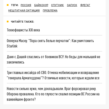
ТЕГИ:
РОССИЯ
БАЙКОНУР
СПУТНИК
ЗАПУСК
ФРЕГАТ
НЕШТАТНАЯ СИТУАЦИЯ
ПРОБЛЕМА
ЧИТАЙТЕ ТАКЖЕ:
Технофашисты XXI века
Оплеуха Маску. "Пора снять белые перчатки": Как уничтожить
Starlink
Даня с Дашей спаслись от боевиков ВСУ. Но беды для малышей не
закончились
Три главных инсайда об СВО. Отмена мобилизации и возвращение
"генерала Армагеддона"? Отличные новости, которые ждали все
Новости сильно хуже, чем докладывали. Враг форсировал реку.
Оборона провалена. Кто по глупости спалил позиции ВС России на
важнейшем фронте?