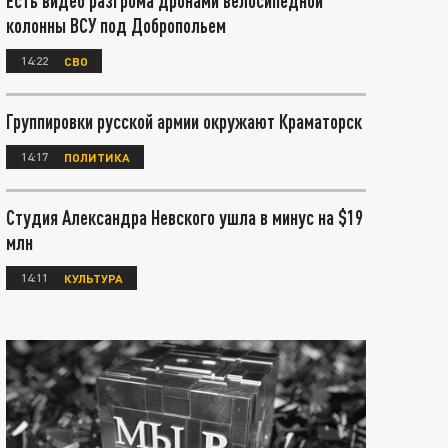
Есть видео разгрома дронами велосипедной
колонны ВСУ под Добропольем
14:22
СВО
Группировки русской армии окружают Краматорск
14:17
ПОЛИТИКА
Студия Александра Невского ушла в минус на $19
млн
14:11
КУЛЬТУРА