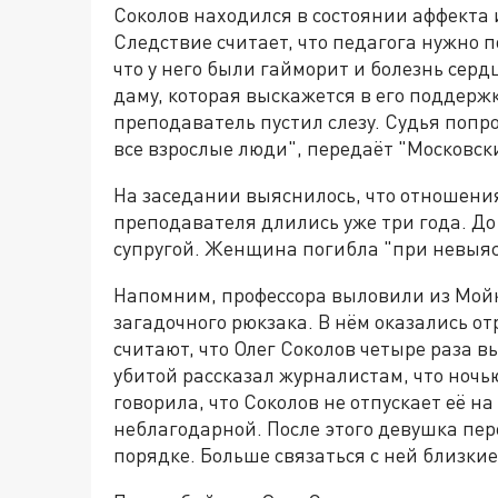
Соколов находился в состоянии аффекта 
Следствие считает, что педагога нужно п
что у него были гайморит и болезнь серд
даму, которая выскажется в его поддерж
преподаватель пустил слезу. Судья попро
все взрослые люди", передаёт "Московск
На заседании выяснилось, что отношени
преподавателя длились уже три года. До 
супругой. Женщина погибла "при невыяс
Напомним, профессора выловили из Мойк
загадочного рюкзака. В нём оказались о
считают, что Олег Соколов четыре раза в
убитой рассказал журналистам, что ночью
говорила, что Соколов не отпускает её н
неблагодарной. После этого девушка пер
порядке. Больше связаться с ней близкие