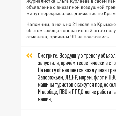
Журналистка Ольга Курлаева в своём ка
объявление о внезапной воздушной тревог
минут перекрывалось движение по Крымс
Напомним, в ночь на 21 июля на Крымско
об этом сообщал оперативный штаб полуо
отменена, причины ЧП не пояснялись.
Смотрите. Воздушную тревогу объявля
запустили, причём теоретически в сто
На мосту объявляется воздушная трев
Запорожьем, ЛДНР, морем, флот и ПВО 
машины туристов окажутся под осколк
И вообще, ПВО и ППДО легче работать
машин,