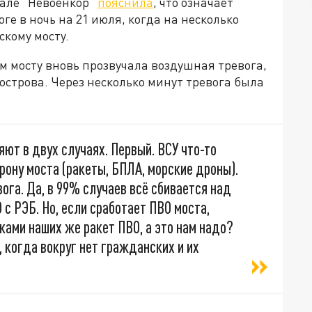
нале "Невоенкор"
пояснила
, что означает
е в ночь на 21 июля, когда на несколько
кому мосту.
м мосту вновь прозвучала воздушная тревога,
строва. Через несколько минут тревога была
ют в двух случаях. Первый. ВСУ что-то
рону моста (ракеты, БПЛА, морские дроны).
ога. Да, в 99% случаев всё сбивается над
с РЭБ. Но, если сработает ПВО моста,
ами наших же ракет ПВО, а это нам надо?
, когда вокруг нет гражданских и их