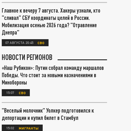
Главное к вечеру 7 августа. Хакеры узнали, кто
"сливал" СБУ координаты целей в России.
Мобилизация осенью 2026 года? "Отравление
Днепра"
07 АВГУСТА 20:45
СВО
НОВОСТИ РЕГИОНОВ
«Наш Рубикон»: Путин собрал команду маршалов
Победы. Что стоит за новыми назначениями в
Минобороны
15:07
СВО
"Веселый молочник" Уолкер подготовился к
депортации и купил билет в Стамбул
15:02
МИГРАНТЫ