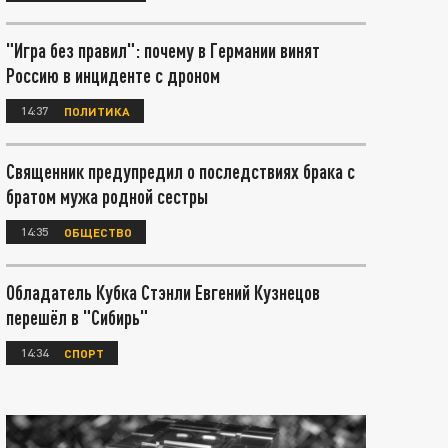
"Игра без правил": почему в Германии винят
Россию в инциденте с дроном
14:37
ПОЛИТИКА
Священник предупредил о последствиях брака с
братом мужа родной сестры
14:35
ОБЩЕСТВО
Обладатель Кубка Стэнли Евгений Кузнецов
перешёл в "Сибирь"
14:34
СПОРТ