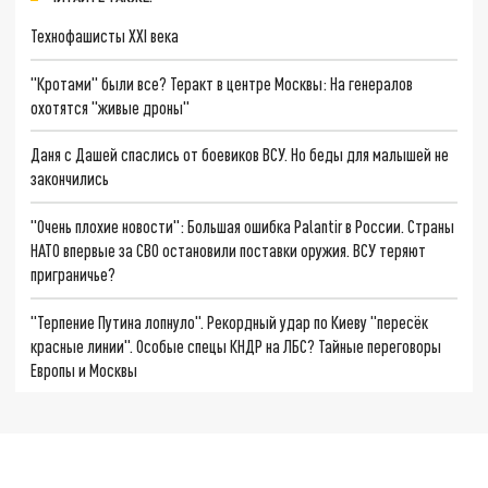
Технофашисты XXI века
"Кротами" были все? Теракт в центре Москвы: На генералов
охотятся "живые дроны"
Даня с Дашей спаслись от боевиков ВСУ. Но беды для малышей не
закончились
"Очень плохие новости": Большая ошибка Palantir в России. Страны
НАТО впервые за СВО остановили поставки оружия. ВСУ теряют
приграничье?
"Терпение Путина лопнуло". Рекордный удар по Киеву "пересёк
красные линии". Особые спецы КНДР на ЛБС? Тайные переговоры
Европы и Москвы