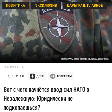
ПОЛИТИКА
ЭКСКЛЮЗИВ
ЦАРЬГРАД. ГЛАВНОЕ
IMAGO/WWW.IMAGO-IMAGES.DE/GLOBALLOOKPRESS
20 МАРТА 02:35
ПОДПИШИТЕСЬ:
Вот с чего начнётся ввод сил НАТО в
Незалежную: Юридически не
подкопаешься?