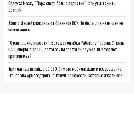
Оплеуха Маску. "Пора снять белые перчатки": Как уничтожить
Starlink
Даня с Дашей спаслись от боевиков ВСУ. Но беды для малышей не
закончились
"Очень плохие новости": Большая ошибка Palantir в России. Страны
НАТО впервые за СВО остановили поставки оружия. ВСУ теряют
приграничье?
Три главных инсайда об СВО. Отмена мобилизации и возвращение
"генерала Армагеддона"? Отличные новости, которые ждали все