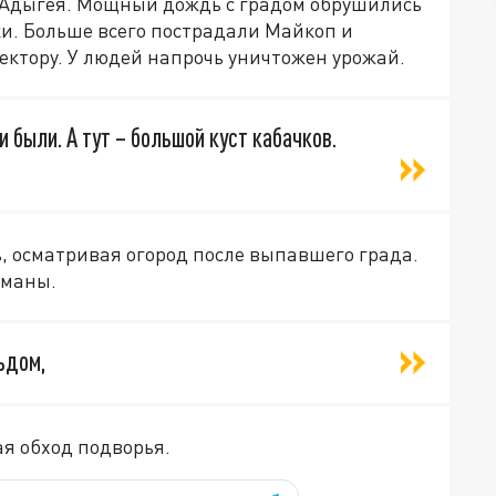
и Адыгея. Мощный дождь с градом обрушились
и. Больше всего пострадали Майкоп и
ектору. У людей напрочь уничтожен урожай.
 были. А тут – большой куст кабачков.
ь, осматривая огород после выпавшего града.
оманы.
ьдом,
ая обход подворья.