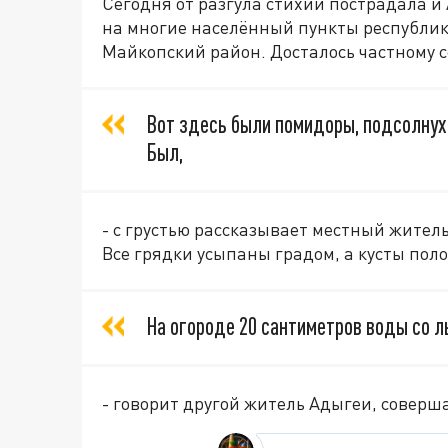
Сегодня от разгула стихии пострадала 
на многие населённый пункты республик
Майкопский район. Досталось частному с
Вот здесь были помидоры, подсолнухи
Был,
- с грустью рассказывает местный жител
Все грядки усыпаны градом, а кусты пол
На огороде 20 сантиметров воды со л
- говорит другой житель Адыгеи, соверш