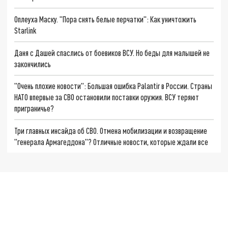
Оплеуха Маску. "Пора снять белые перчатки": Как уничтожить
Starlink
Даня с Дашей спаслись от боевиков ВСУ. Но беды для малышей не
закончились
"Очень плохие новости": Большая ошибка Palantir в России. Страны
НАТО впервые за СВО остановили поставки оружия. ВСУ теряют
приграничье?
Три главных инсайда об СВО. Отмена мобилизации и возвращение
"генерала Армагеддона"? Отличные новости, которые ждали все