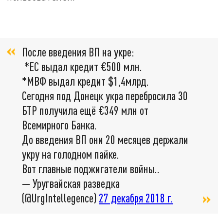
После введения ВП на укре:
*ЕС выдал кредит €500 млн.
*МВФ выдал кредит $1,4млрд.
Сегодня под Донецк укра перебросила 30
БТР получила ещё €349 млн от
Всемирного Банка.
До введения ВП они 20 месяцев держали
укру на голодном пайке.
Вот главные поджигатели войны..
— Уругвайская разведка
(@UrgIntellegence)
27 декабря 2018 г.