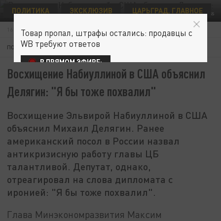
ПОЛИТИКА
ЭКСКЛЮЗИВ
ЦАРЬГРАД. ГЛАВНОЕ
KREMLIN POOL/GLOBALLOOKPRESS
16 ИЮНЯ 13:26
Товар пропал, штрафы остались: продавцы с
WB требуют ответов
ПОДПИШИТЕСЬ:
В ПРЯМОМ ЭФИРЕ:
Восхищение Набиуллиной в США объяснил
Делягин: "Я бы тоже похвалил"
Восхищение Эльвирой Набиуллиной в США
объяснил Михаил Делягин. Ранее
американский посол в России назвал
антикризисную работу главы ЦБ
талантливой. Депутат, однако,
отреагировал на слова дипломата с
иронией: "Я бы тоже похвалил".
Глава Минэкономразвития Максим