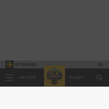
18+
АВТОРИЗАЦИЯ
89.93 EUR
РОССИЯ