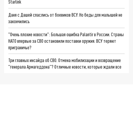
Starlink
Даня с Дашей спаслись от боевиков ВСУ. Но беды для малышей не
закончились
"Очень плохие новости": Большая ошибка Palantir в России. Страны
НАТО впервые за СВО остановили поставки оружия. ВСУ теряют
приграничье?
Три главных инсайда об СВО. Отмена мобилизации и возвращение
"генерала Армагеддона"? Отличные новости, которые ждали все