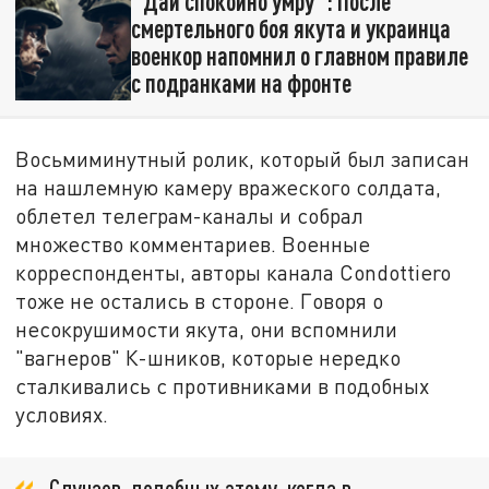
"Дай спокойно умру": После
смертельного боя якута и украинца
военкор напомнил о главном правиле
с подранками на фронте
Восьмиминутный ролик, который был записан
на нашлемную камеру вражеского солдата,
облетел телеграм-каналы и собрал
множество комментариев. Военные
корреспонденты, авторы канала Condottiero
тоже не остались в стороне. Говоря о
несокрушимости якута, они вспомнили
"вагнеров" К-шников, которые нередко
сталкивались с противниками в подобных
условиях.
Случаев, подобных этому, когда в