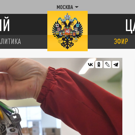
МОСКВА
ИЙ
Ц
АЛИТИКА
ЭФИР