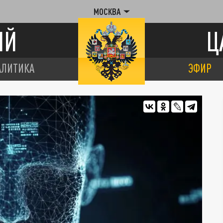
МОСКВА
ИЙ
Ц
АЛИТИКА
ЭФИР