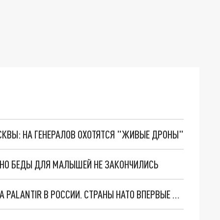
ОСКВЫ: НА ГЕНЕРАЛОВ ОХОТЯТСЯ "ЖИВЫЕ ДРОНЫ"
. НО БЕДЫ ДЛЯ МАЛЫШЕЙ НЕ ЗАКОНЧИЛИСЬ
"ОЧЕНЬ ПЛОХИЕ НОВОСТИ": БОЛЬШАЯ ОШИБКА PALANTIR В РОССИИ. СТРАНЫ НАТО ВПЕРВЫЕ ЗА СВО ОСТАНОВИЛИ ПОСТАВКИ ОРУЖИЯ. ВСУ ТЕРЯЮТ ПРИГРАНИЧЬЕ?