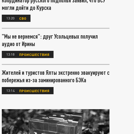
Координатор русского подполья заявил, что ВСУ
могли дойти до Курска
13:20
СВО
"Мы не вернемся": друг Усольцевых получил
аудио от Ирины
13:18
ПРОИСШЕСТВИЯ
Жителей и туристов Ялты экстренно эвакуируют с
побережья из-за заминированного БЭКа
13:14
ПРОИСШЕСТВИЯ