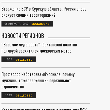
Вторжение ВСУ в Курскую область. Россия вновь
рискует своими территориями?
06 АВГУСТА 17:40
ЭКСКЛЮЗИВ
НОВОСТИ РЕГИОНОВ
"Восьмое чудо света": британский политик
Гэллоуэй восхитился московским метро
13:34
ОБЩЕСТВО
Профессор Чеботарева объяснила, почему
мужчины тяжелее женщин переживают
одиночество
13:25
ОБЩЕСТВО