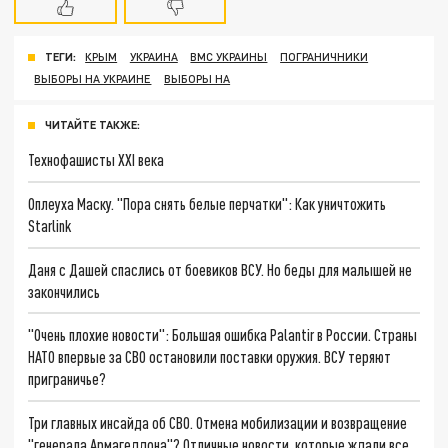
ТЕГИ:
КРЫМ
УКРАИНА
ВМС УКРАИНЫ
ПОГРАНИЧНИКИ
ВЫБОРЫ НА УКРАИНЕ
ВЫБОРЫ НА
ЧИТАЙТЕ ТАКЖЕ:
Технофашисты XXI века
Оплеуха Маску. "Пора снять белые перчатки": Как уничтожить
Starlink
Даня с Дашей спаслись от боевиков ВСУ. Но беды для малышей не
закончились
"Очень плохие новости": Большая ошибка Palantir в России. Страны
НАТО впервые за СВО остановили поставки оружия. ВСУ теряют
приграничье?
Три главных инсайда об СВО. Отмена мобилизации и возвращение
"генерала Армагеддона"? Отличные новости, которые ждали все