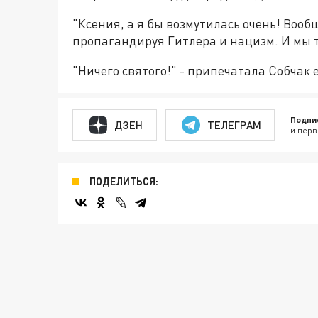
"Ксения, а я бы возмутилась очень! Вооб
пропагандируя Гитлера и нацизм. И мы ту
"Ничего святого!" - припечатала Собчак 
Подпи
ДЗЕН
ТЕЛЕГРАМ
и перв
ПОДЕЛИТЬСЯ: