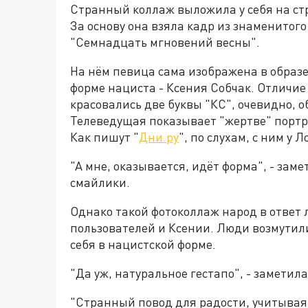
Странный коллаж выложила у себя на ст
За основу она взяла кадр из знаменито
"Семнадцать мгновений весны".
На нём певица сама изображена в образе
форме нациста - Ксения Собчак. Отличие 
красовались две буквы "КС", очевидно,
Телеведущая показывает "жертве" порт
Как пишут "
Дни.ру
", по слухам, с ним у 
"А мне, оказывается, идёт форма", - зам
смайлики.
Однако такой фотоколлаж народ в ответ 
пользователей и Ксении. Люди возмутили
себя в нацистской форме.
"Да уж, натуральное гестапо", - заметил
"Странный повод для радости, учитывая ф