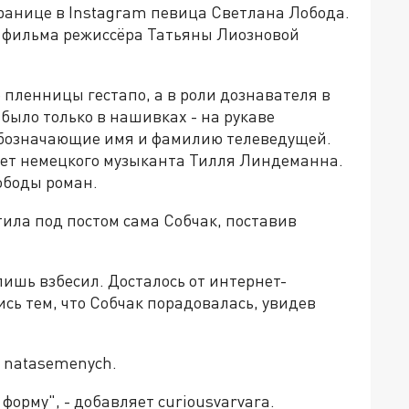
ранице в Instagram певица Светлана Лобода.
го фильма режиссёра Татьяны Лиозновой
 пленницы гестапо, а в роли дознавателя в
было только в нашивках - на рукаве
 обозначающие имя и фамилию телеведущей.
рет немецкого музыканта Тилля Линдеманна.
Лободы роман.
етила под постом сама Собчак, поставив
лишь взбесил. Досталось от интернет-
сь тем, что Собчак порадовалась, увидев
а natasemenych.
орму", - добавляет curiousvarvara.