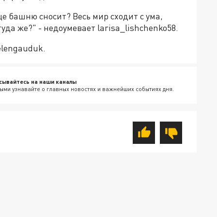
ще башню сносит? Весь мир сходит с ума,
да же?" - недоумевает larisa_lishchenko58.
elengauduk.
сывайтесь на наши каналы
ыми узнавайте о главных новостях и важнейших событиях дня.