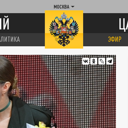
МОСКВА
ИЙ
Ц
АЛИТИКА
ЭФИР