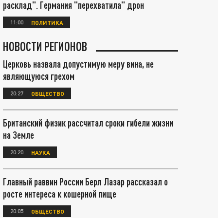
расклад". Германия "перехватила" дрон
11:00
ПОЛИТИКА
НОВОСТИ РЕГИОНОВ
Церковь назвала допустимую меру вина, не
являющуюся грехом
20:27
ОБЩЕСТВО
Британский физик рассчитал сроки гибели жизни
на Земле
20:20
НАУКА
Главный раввин России Берл Лазар рассказал о
росте интереса к кошерной пище
20:05
ОБЩЕСТВО