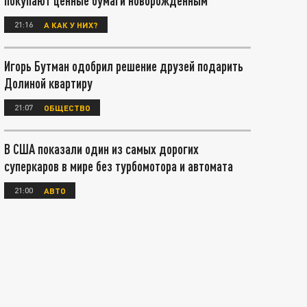
покупают ценные бумаги новорождённым
21:16
А КАК У НИХ?
Игорь Бутман одобрил решение друзей подарить
Долиной квартиру
21:07
ОБЩЕСТВО
В США показали один из самых дорогих
суперкаров в мире без турбомотора и автомата
21:00
АВТО