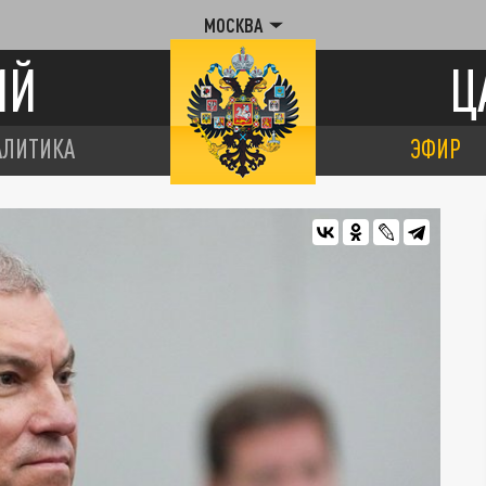
МОСКВА
ИЙ
Ц
АЛИТИКА
ЭФИР