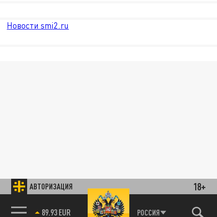
Новости smi2.ru
18+
АВТОРИЗАЦИЯ
85.64 BRENT
РОССИЯ
89.93 EUR