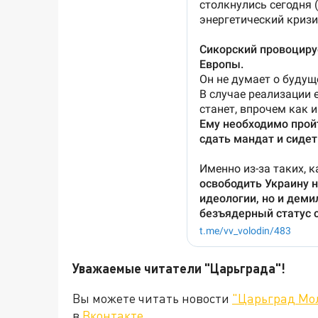
Уважаемые читатели "Царьграда"!
Вы можете читать новости
"Царьград Мо
в
Вконтакте
.