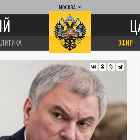
МОСКВА
ИЙ
Ц
АЛИТИКА
ЭФИР