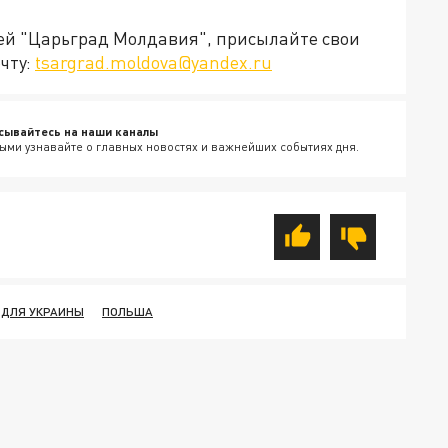
ией "Царьград Молдавия", присылайте свои
чту:
tsargrad.moldova@yandex.ru
сывайтесь на наши каналы
ыми узнавайте о главных новостях и важнейших событиях дня.
 ДЛЯ УКРАИНЫ
ПОЛЬША