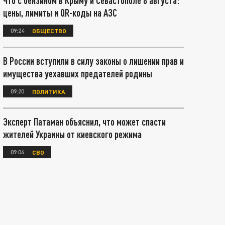
Что с бензином в Крыму и Севастополе 8 августа:
цены, лимиты и QR-коды на АЗС
09:24
ОБЩЕСТВО
В России вступили в силу законы о лишении прав и
имущества уехавших предателей родины
09:20
ПОЛИТИКА
Эксперт Патаман объяснил, что может спасти
жителей Украины от киевского режима
09:06
СВО