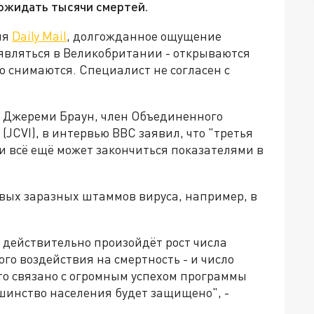
 ожидать тысячи смертей.
ля
Daily Mail
, долгожданное ощущение
являться в Великобритании - открываются
о снимаются. Специалист не согласен с
р Джереми Браун, член Объединенного
JCVI), в интервью BBC заявил, что "третья
 всё ещё может закончиться показателями в
овых заразных штаммов вируса, например, в
 действительно произойдёт рост числа
го воздействия на смертность - и число
то связано с огромным успехом программы
инство населения будет защищено", -