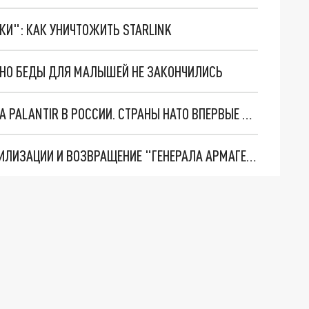
ТКИ": КАК УНИЧТОЖИТЬ STARLINK
. НО БЕДЫ ДЛЯ МАЛЫШЕЙ НЕ ЗАКОНЧИЛИСЬ
"ОЧЕНЬ ПЛОХИЕ НОВОСТИ": БОЛЬШАЯ ОШИБКА PALANTIR В РОССИИ. СТРАНЫ НАТО ВПЕРВЫЕ ЗА СВО ОСТАНОВИЛИ ПОСТАВКИ ОРУЖИЯ. ВСУ ТЕРЯЮТ ПРИГРАНИЧЬЕ?
ТРИ ГЛАВНЫХ ИНСАЙДА ОБ СВО. ОТМЕНА МОБИЛИЗАЦИИ И ВОЗВРАЩЕНИЕ "ГЕНЕРАЛА АРМАГЕДДОНА"? ОТЛИЧНЫЕ НОВОСТИ, КОТОРЫЕ ЖДАЛИ ВСЕ