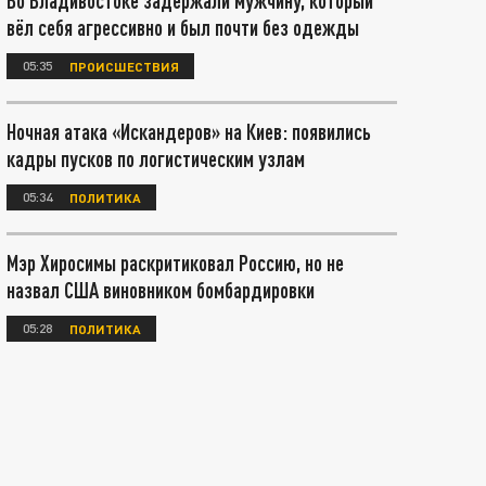
Во Владивостоке задержали мужчину, который
вёл себя агрессивно и был почти без одежды
05:35
ПРОИСШЕСТВИЯ
Ночная атака «Искандеров» на Киев: появились
кадры пусков по логистическим узлам
05:34
ПОЛИТИКА
Мэр Хиросимы раскритиковал Россию, но не
назвал США виновником бомбардировки
05:28
ПОЛИТИКА