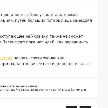
о, подчинённые Киеву части фактически
зициях, путём больших потерь лишь замедляя
поступающее на Украину, также не сможет
а Зеленского пока нет идей, как переломить
няется
назвать сроки окончания
ь армию, заставляя её нести дополнительные
сывайтесь на наши каналы
ыми узнавайте о главных новостях и важнейших событиях дня.