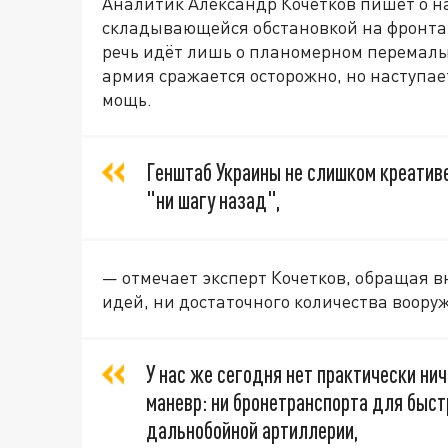
Аналитик Александр Кочетков пишет о н
складывающейся обстановкой на фронтах
речь идёт лишь о планомерном перемалы
армия сражается осторожно, но наступае
мощь.
Генштаб Украины не слишком креатив
"ни шагу назад",
— отмечает эксперт Кочетков, обращая в
идей, ни достаточного количества воору
У нас же сегодня нет практически ни
маневр: ни бронетранспорта для быстр
дальнобойной артиллерии,