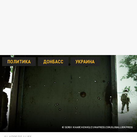
ПОЛИТИКА
ДОНБАСС
УКРАИНА
© SERGII KHARCHENKO/ZUMAPRESS.COM/GLOBALLOOKPRESS
04 АПРЕЛЯ 14:53