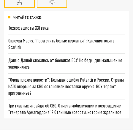
ЧИТАЙТЕ ТАКЖЕ:
Технофашисты XXI века
Оплеуха Маску. "Пора снять белые перчатки": Как уничтожить
Starlink
Даня с Дашей спаслись от боевиков ВСУ. Но беды для малышей не
закончились
"Очень плохие новости": Большая ошибка Palantir в России. Страны
НАТО впервые за СВО остановили поставки оружия. ВСУ теряют
приграничье?
Три главных инсайда об СВО. Отмена мобилизации и возвращение
"генерала Армагеддона"? Отличные новости, которые ждали все