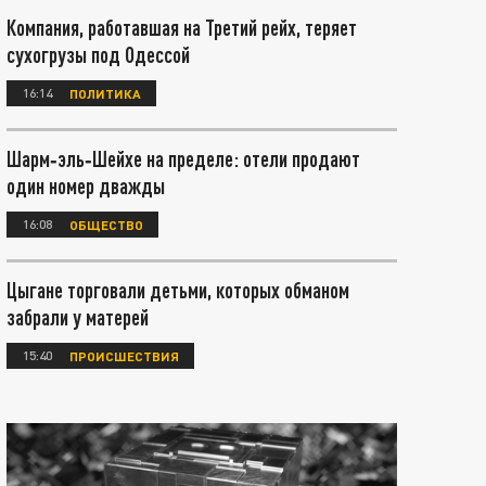
Компания, работавшая на Третий рейх, теряет
сухогрузы под Одессой
16:14
ПОЛИТИКА
Шарм‑эль‑Шейхе на пределе: отели продают
один номер дважды
16:08
ОБЩЕСТВО
Цыгане торговали детьми, которых обманом
забрали у матерей
15:40
ПРОИСШЕСТВИЯ