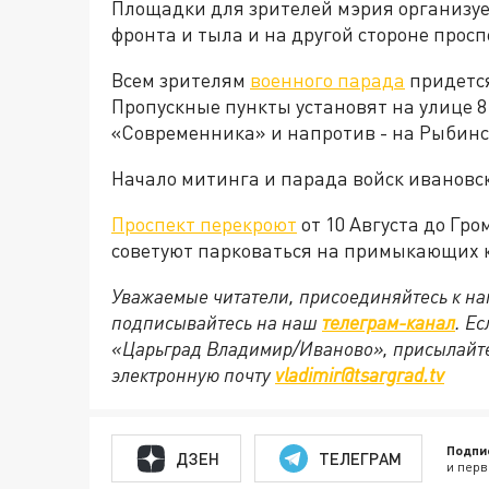
Площадки для зрителей мэрия организуе
фронта и тыла и на другой стороне прос
Всем зрителям
военного парада
придется
Пропускные пункты установят на улице 8
«Современника» и напротив - на Рыбинс
Начало митинга и парада войск ивановск
Проспект перекроют
от 10 Августа до Гр
советуют парковаться на примыкающих к
Уважаемые читатели, присоединяйтесь к на
подписывайтесь на наш
телеграм-канал
. Е
«Царьград Владимир/Иваново», присылайте
электронную почту
vladimir@tsargrad.tv
Подпи
ДЗЕН
ТЕЛЕГРАМ
и перв