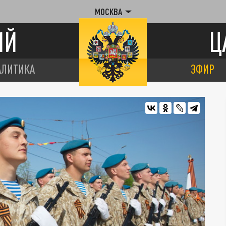
МОСКВА
ИЙ
Ц
АЛИТИКА
ЭФИР