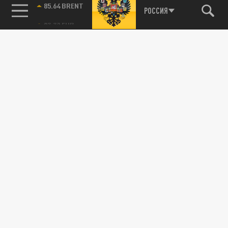
85.64 BRENT
РОССИЯ
115093, г. Москва, переулок Партийный,
д.1, к.57, стр.3, эт.1, пом.I, ком.45
Тел.:
+7 (495) 374-77-73
info@tsargrad.tv
Адрес для пресс-релизов
press@tsargrad.tv