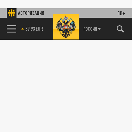
18+
АВТОРИЗАЦИЯ
89.93 EUR
РОССИЯ
115093, г. Москва, переулок Партийный,
д.1, к.57, стр.3, эт.1, пом.I, ком.45