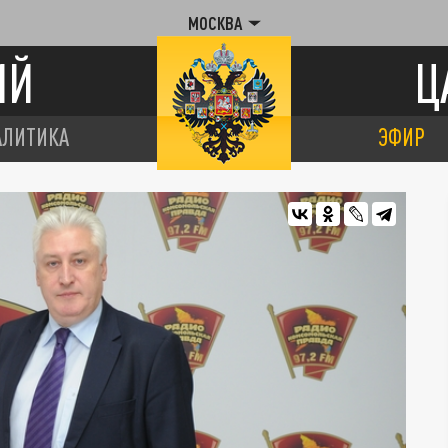
МОСКВА
ИЙ
Ц
АЛИТИКА
ЭФИР