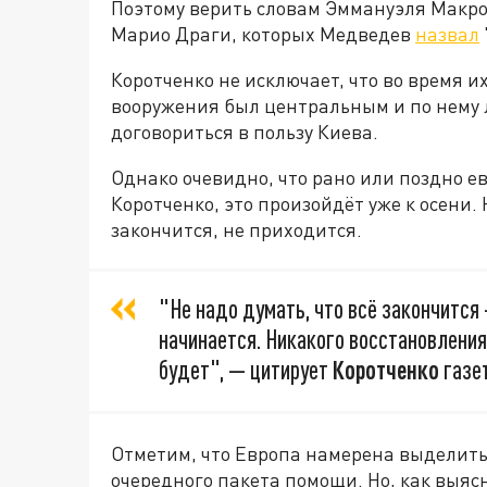
Поэтому верить словам Эммануэля Макро
Марио Драги, которых Медведев
назвал
Коротченко не исключает, что во время и
вооружения был центральным и по нему л
договориться в пользу Киева.
Однако очевидно, что рано или поздно е
Коротченко, это произойдёт уже к осени. 
закончится, не приходится.
"Не надо думать, что всё закончится 
начинается. Никакого восстановления
будет", — цитирует
Коротченко
газе
Отметим, что Европа намерена выделить 
очередного пакета помощи. Но, как выясн