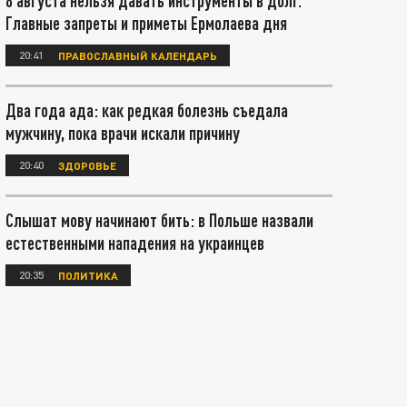
8 августа нельзя давать инструменты в долг.
Главные запреты и приметы Ермолаева дня
20:41
ПРАВОСЛАВНЫЙ КАЛЕНДАРЬ
Два года ада: как редкая болезнь съедала
мужчину, пока врачи искали причину
20:40
ЗДОРОВЬЕ
Слышат мову начинают бить: в Польше назвали
естественными нападения на украинцев
20:35
ПОЛИТИКА