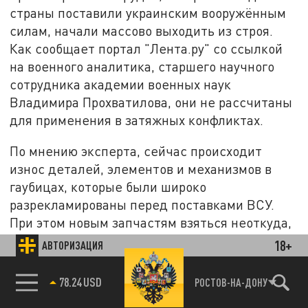
страны поставили украинским вооружённым
силам, начали массово выходить из строя.
Как сообщает портал "Лента.ру" со ссылкой
на военного аналитика, старшего научного
сотрудника академии военных наук
Владимира Прохватилова, они не рассчитаны
для применения в затяжных конфликтах.
По мнению эксперта, сейчас происходит
износ деталей, элементов и механизмов в
гаубицах, которые были широко
разрекламированы перед поставками ВСУ.
При этом новым запчастям взяться неоткуда,
поскольку западные инженеры создавали
18+
АВТОРИЗАЦИЯ
артиллерийские системы и орудия,
рассчитывая на их применение в
78.24 USD
РОСТОВ-НА-ДОНУ
краткосрочном конфликте, а не затяжных