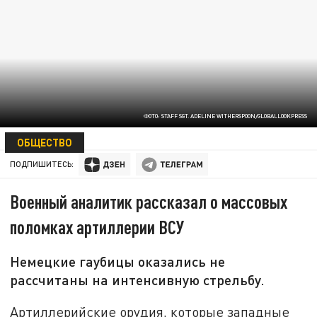
ФОТО: STAFF SGT. ADELINE WITHERSPOON/GLOBALLOOKPRESS
21 ДЕКАБРЯ 19:01
ОБЩЕСТВО
ПОДПИШИТЕСЬ:
Военный аналитик рассказал о массовых
поломках артиллерии ВСУ
Немецкие гаубицы оказались не
рассчитаны на интенсивную стрельбу.
Артиллерийские орудия, которые западные