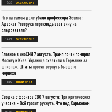
15:20
ЭКСКЛЮЗИВ
Что на самом деле убило профессора Зезина:
Адвокат Реверука перекладывает вину на
следователя?
14:24
ЭКСКЛЮЗИВ
Главное в иноСМИ 7 августа: Трамп почти помирил
Москву и Киев. Украинца схватили в Германии за
шпионаж. Штаты просят вернуть бывшего
морпеха
11:00
ПОЛИТИКА
Сводка с фронтов СВО 7 августа: Три критических
участка – Всё грозит рухнуть. Что под Харьковом
08:30
ПОЛИТИКА