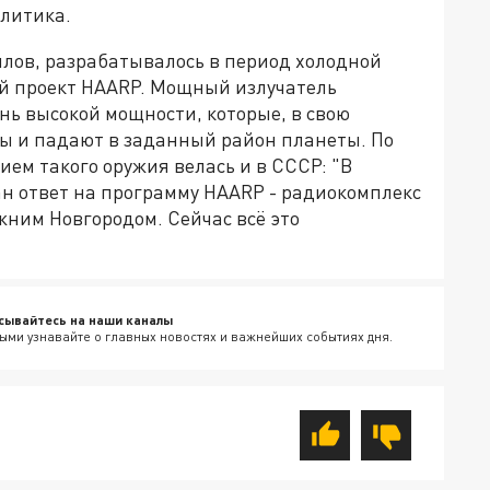
алитика.
илов, разрабатывалось в период холодной
й проект HAARP. Мощный излучатель
ень высокой мощности, которые, в свою
ры и падают в заданный район планеты. По
ием такого оружия велась и в СССР: "В
ан ответ на программу HAARP - радиокомплекс
жним Новгородом. Сейчас всё это
сывайтесь на наши каналы
ыми узнавайте о главных новостях и важнейших событиях дня.