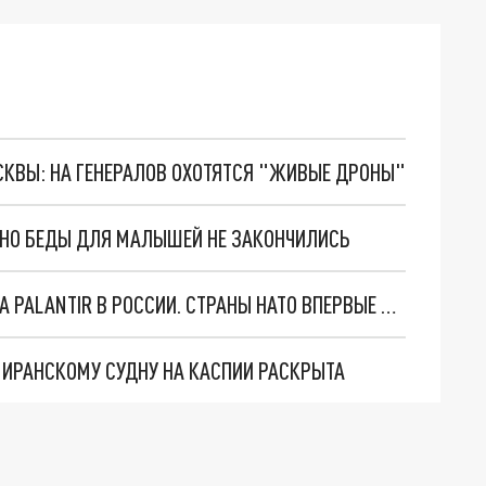
ОСКВЫ: НА ГЕНЕРАЛОВ ОХОТЯТСЯ "ЖИВЫЕ ДРОНЫ"
. НО БЕДЫ ДЛЯ МАЛЫШЕЙ НЕ ЗАКОНЧИЛИСЬ
"ОЧЕНЬ ПЛОХИЕ НОВОСТИ": БОЛЬШАЯ ОШИБКА PALANTIR В РОССИИ. СТРАНЫ НАТО ВПЕРВЫЕ ЗА СВО ОСТАНОВИЛИ ПОСТАВКИ ОРУЖИЯ. ВСУ ТЕРЯЮТ ПРИГРАНИЧЬЕ?
О ИРАНСКОМУ СУДНУ НА КАСПИИ РАСКРЫТА