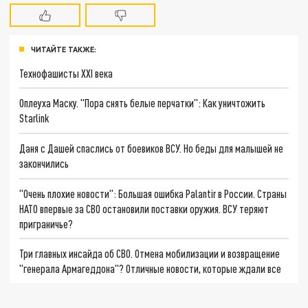
ЧИТАЙТЕ ТАКЖЕ:
Технофашисты XXI века
Оплеуха Маску. "Пора снять белые перчатки": Как уничтожить
Starlink
Даня с Дашей спаслись от боевиков ВСУ. Но беды для малышей не
закончились
"Очень плохие новости": Большая ошибка Palantir в России. Страны
НАТО впервые за СВО остановили поставки оружия. ВСУ теряют
приграничье?
Три главных инсайда об СВО. Отмена мобилизации и возвращение
"генерала Армагеддона"? Отличные новости, которые ждали все