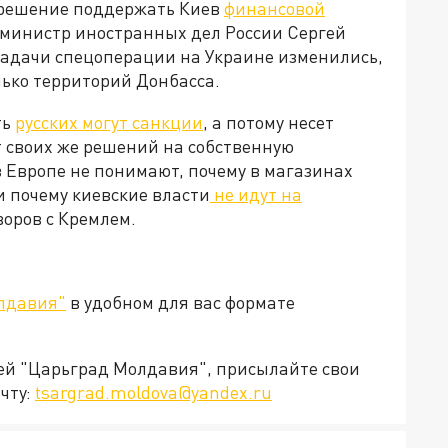
 решение поддержать Киев
финансовой
м, министр иностранных дел России Сергей
 задачи спецоперации на Украине изменились,
лько территорий Донбасса.
ть
русских могут санкции
, а потому несет
т своих же решений на собственную
 Европе не понимают, почему в магазинах
и почему киевские власти
не идут на
говоров с Кремлем.
лдавия"
в удобном для вас формате
ией "Царьград Молдавия", присылайте свои
чту:
tsargrad.moldova@yandex.ru