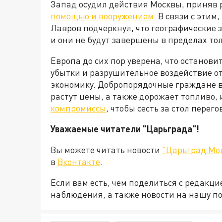
Запад осудил действия Москвы, приняв
помощью и вооружением
. В связи с эти
Лавров подчеркнул, что географические
и они не будут завершены в пределах то
Европа до сих пор уверена, что останови
убытки и разрушительное воздействие о
экономику. Добропорядочные граждане в
растут цены, а также дорожает топливо, 
компромиссы
, чтобы сесть за стол пере
Уважаемые читатели "Царьграда"!
Вы можете читать новости
"Царьград Мо
в
Вконтакте
.
Если вам есть, чем поделиться с редакц
наблюдения, а также новости на нашу по