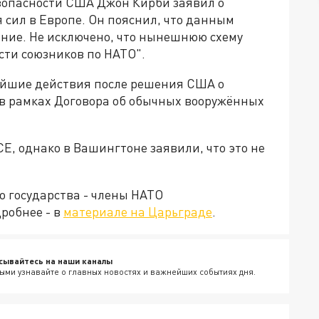
зопасности США Джон Кирби заявил о
сил в Европе. Он пояснил, что данным
ние. Не исключено, что нынешнюю схему
сти союзников по НАТО".
ейшие действия после решения США о
в рамках Договора об обычных вооружённых
Е, однако в Вашингтоне заявили, что это не
о государства - члены НАТО
робнее - в
материале на Царьграде
.
сывайтесь на наши каналы
ыми узнавайте о главных новостях и важнейших событиях дня.