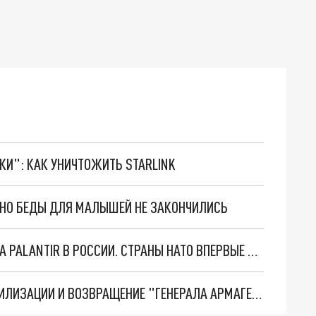
ТКИ": КАК УНИЧТОЖИТЬ STARLINK
. НО БЕДЫ ДЛЯ МАЛЫШЕЙ НЕ ЗАКОНЧИЛИСЬ
"ОЧЕНЬ ПЛОХИЕ НОВОСТИ": БОЛЬШАЯ ОШИБКА PALANTIR В РОССИИ. СТРАНЫ НАТО ВПЕРВЫЕ ЗА СВО ОСТАНОВИЛИ ПОСТАВКИ ОРУЖИЯ. ВСУ ТЕРЯЮТ ПРИГРАНИЧЬЕ?
ТРИ ГЛАВНЫХ ИНСАЙДА ОБ СВО. ОТМЕНА МОБИЛИЗАЦИИ И ВОЗВРАЩЕНИЕ "ГЕНЕРАЛА АРМАГЕДДОНА"? ОТЛИЧНЫЕ НОВОСТИ, КОТОРЫЕ ЖДАЛИ ВСЕ