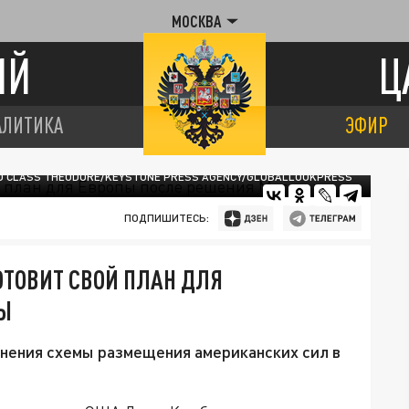
МОСКВА
ИЙ
Ц
АЛИТИКА
ЭФИР
ND CLASS THEODORE/KEYSTONE PRESS AGENCY/GLOBALLOOKPRESS
ПОДПИШИТЕСЬ:
ОТОВИТ СВОЙ ПЛАН ДЛЯ
Ы
ения схемы размещения американских сил в