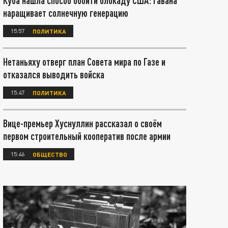
Куба нашла способ обойти блокаду США: Гавана
наращивает солнечную генерацию
15:57
ПОЛИТИКА
Нетаньяху отверг план Совета мира по Газе и
отказался выводить войска
15:47
ПОЛИТИКА
Вице-премьер Хуснуллин рассказал о своём
первом строительный кооператив после армии
15:46
ОБЩЕСТВО