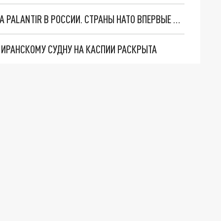
"ОЧЕНЬ ПЛОХИЕ НОВОСТИ": БОЛЬШАЯ ОШИБКА PALANTIR В РОССИИ. СТРАНЫ НАТО ВПЕРВЫЕ ЗА СВО ОСТАНОВИЛИ ПОСТАВКИ ОРУЖИЯ. ВСУ ТЕРЯЮТ ПРИГРАНИЧЬЕ?
О ИРАНСКОМУ СУДНУ НА КАСПИИ РАСКРЫТА