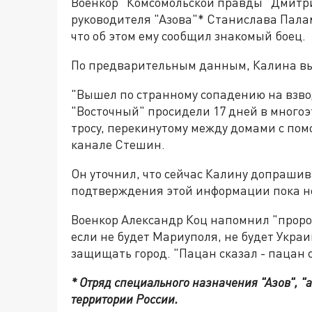
Военкор "Комсомольской правды" Дмитри
руководителя "Азова"* Станислава Пала
что об этом ему сообщил знакомый боец.
По предварительным данным, Калина выше
"Вышел по странному сопадению на взвод
"Восточный" просидели 17 дней в многоэ
тросу, перекинутому между домами с пом
канале Стешин.
Он уточнил, что сейчас Калину допрашив
подтверждения этой информации пока н
Военкор Александр Коц напомнил "пророч
если не будет Мариуполя, не будет Укра
защищать город. "Пацан сказал - пацан с
* Отряд специального назначения "Азов", "
территории России.