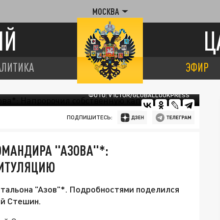
МОСКВА
ИЙ
Ц
АЛИТИКА
ЭФИР
ФОТО: V ICTOR/GLOBALLOOKPRESS
ПОДПИШИТЕСЬ:
ОМАНДИРА "АЗОВА"*:
ПИТУЛЯЦИЮ
атальона "Азов"*. Подробностями поделился
й Стешин.