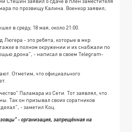
й Стешин заявил о сдаче в плен заместителя
мара по прозвищу Калина. Военкор заявил,
л в среду, 18 мая, около 21:00.
 Люгера - это ребята, которые в мкр
тажке в полном окружении и их снабжали по
ощью дрона", - написал в своем Telegram-
ают. Отметим, что официального
ет.
ество" Паламара из Сети. Тот заявлял, что
ины. Так он призывал своих соратников
делал", - заметил Коц.
азовцы" - организация, запрещённая на