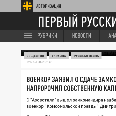
АВТОРИЗАЦИЯ
ПЕРВЫЙ РУССК
РУБРИКИ
НОВОСТИ
АН
ОБЩЕСТВО
УКРАИНА
РУССКАЯ ВЕСНА
19 МАЯ 2022 07:47
ВОЕНКОР ЗАЯВИЛ О СДАЧЕ ЗАМК
НАПРОРОЧИЛ СОБСТВЕННУЮ КА
С "Азовстали" вышел замкомандира нацб
военкор "Комсомольской правды" Дмитри