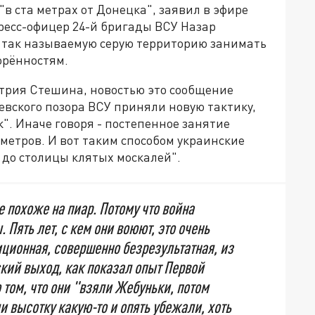
"в ста метрах от Донецка", заявил в эфире
есс-офицер 24-й бригады ВСУ Назар
ту так называемую серую территорию занимать
орённостям.
трия Стешина, новостью это сообщение
цевского позора ВСУ приняли новую тактику,
. Иначе говоря - постепенное занятие
 метров. И вот таким способом украинские
 до столицы клятых москалей".
е похоже на пиар. Потому что война
 Пять лет, с кем они воюют, это очень
ционная, совершенно безрезультатная, из
кий выход, как показал опыт Первой
 том, что они "взяли Жебуньки, потом
и высотку какую-то и опять убежали, хоть