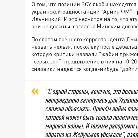
О том, что позиции ВСУ якобы находятся 
украинской радиостанции "Армия ФМ" пр
Ильницкий. И это несмотря на то, что э
они не должны, согласно Минским догов
По словам военного корреспондента Дми
назвать нельзя, поскольку после дебаль
которую критики назвали "жабий прыжок"
"серых зон", продвижение в них на 10-20
силовики надеются когда-нибудь "дойти
"С одной стороны, конечно, это больш
неоправданно затянулась для Украины.
сложно объяснять. Причём война пози
которой может быть только политичес
мировой войны. И такими рапортами о
обратно из Жебуньков убежали", взял