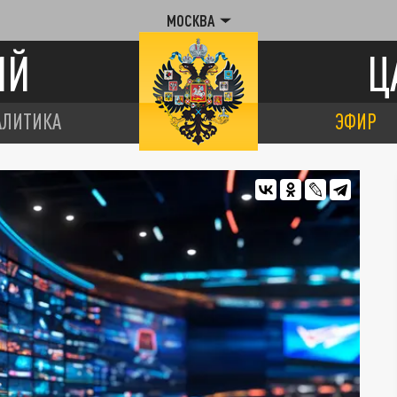
МОСКВА
ИЙ
Ц
АЛИТИКА
ЭФИР