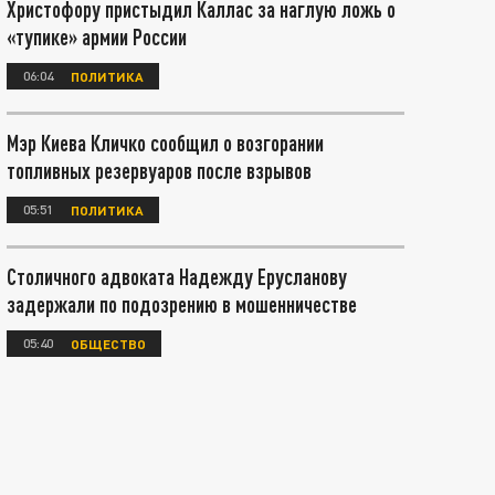
Христофору пристыдил Каллас за наглую ложь о
«тупике» армии России
06:04
ПОЛИТИКА
Мэр Киева Кличко сообщил о возгорании
топливных резервуаров после взрывов
05:51
ПОЛИТИКА
Столичного адвоката Надежду Ерусланову
задержали по подозрению в мошенничестве
05:40
ОБЩЕСТВО