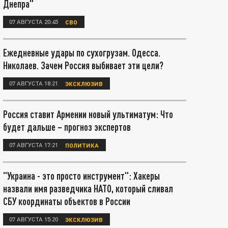
Днепра"
07 АВГУСТА 20:45
СВО
Ежедневные удары по сухогрузам. Одесса.
Николаев. Зачем Россия выбивает эти цели?
07 АВГУСТА 18:21
ЭКСКЛЮЗИВ
Россия ставит Армении новый ультиматум: Что
будет дальше – прогноз экспертов
07 АВГУСТА 17:21
ПОЛИТИКА
"Украина - это просто инструмент": Хакеры
назвали имя разведчика НАТО, который сливал
СБУ координаты объектов в России
07 АВГУСТА 15:20
ЭКСКЛЮЗИВ