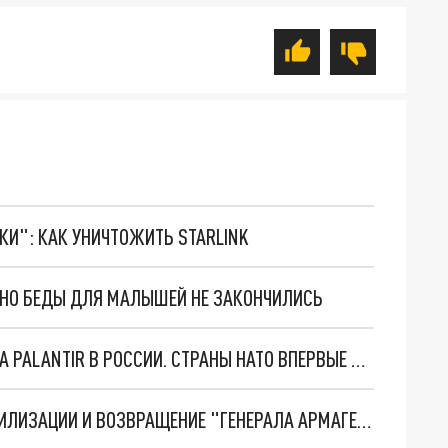
ТКИ": КАК УНИЧТОЖИТЬ STARLINK
. НО БЕДЫ ДЛЯ МАЛЫШЕЙ НЕ ЗАКОНЧИЛИСЬ
"ОЧЕНЬ ПЛОХИЕ НОВОСТИ": БОЛЬШАЯ ОШИБКА PALANTIR В РОССИИ. СТРАНЫ НАТО ВПЕРВЫЕ ЗА СВО ОСТАНОВИЛИ ПОСТАВКИ ОРУЖИЯ. ВСУ ТЕРЯЮТ ПРИГРАНИЧЬЕ?
ТРИ ГЛАВНЫХ ИНСАЙДА ОБ СВО. ОТМЕНА МОБИЛИЗАЦИИ И ВОЗВРАЩЕНИЕ "ГЕНЕРАЛА АРМАГЕДДОНА"? ОТЛИЧНЫЕ НОВОСТИ, КОТОРЫЕ ЖДАЛИ ВСЕ