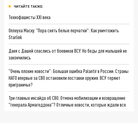
ЧИТАЙТЕ ТАКЖЕ:
Технофашисты XXI века
Оплеуха Маску. "Пора снять белые перчатки": Как уничтожить
Starlink
Даня с Дашей спаслись от боевиков ВСУ. Но беды для малышей не
закончились
"Очень плохие новости": Большая ошибка Palantir в России. Страны
НАТО впервые за СВО остановили поставки оружия. ВСУ теряют
приграничье?
Три главных инсайда об СВО. Отмена мобилизации и возвращение
"генерала Армагеддона"? Отличные новости, которые ждали все