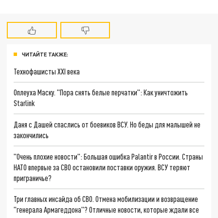
ЧИТАЙТЕ ТАКЖЕ:
Технофашисты XXI века
Оплеуха Маску. "Пора снять белые перчатки": Как уничтожить
Starlink
Даня с Дашей спаслись от боевиков ВСУ. Но беды для малышей не
закончились
"Очень плохие новости": Большая ошибка Palantir в России. Страны
НАТО впервые за СВО остановили поставки оружия. ВСУ теряют
приграничье?
Три главных инсайда об СВО. Отмена мобилизации и возвращение
"генерала Армагеддона"? Отличные новости, которые ждали все