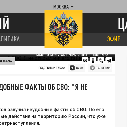
МОСКВА
ИЙ
Ц
АЛИТИКА
ЭФИР
MAKSIM KONSTANTINOV/GLOBALLOOKPRESS
Я ФАЗА
ПОДПИШИТЕСЬ:
ДОБНЫЕ ФАКТЫ ОБ СВО: "Я НЕ
ов озвучил неудобные факты об СВО. По его
вые действия на территорию России, что уже
онтрнаступления.