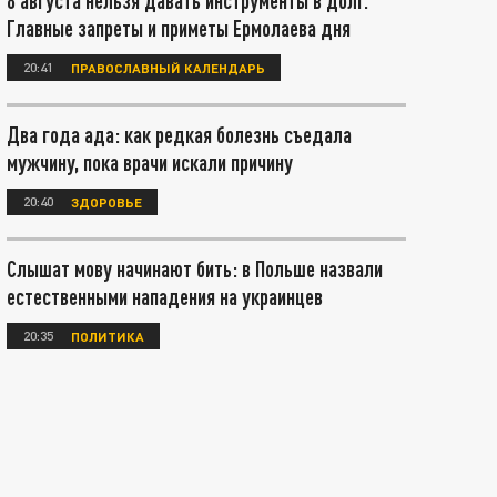
8 августа нельзя давать инструменты в долг.
Главные запреты и приметы Ермолаева дня
20:41
ПРАВОСЛАВНЫЙ КАЛЕНДАРЬ
Два года ада: как редкая болезнь съедала
мужчину, пока врачи искали причину
20:40
ЗДОРОВЬЕ
Слышат мову начинают бить: в Польше назвали
естественными нападения на украинцев
20:35
ПОЛИТИКА