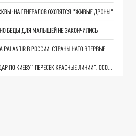
ОСКВЫ: НА ГЕНЕРАЛОВ ОХОТЯТСЯ "ЖИВЫЕ ДРОНЫ"
. НО БЕДЫ ДЛЯ МАЛЫШЕЙ НЕ ЗАКОНЧИЛИСЬ
"ОЧЕНЬ ПЛОХИЕ НОВОСТИ": БОЛЬШАЯ ОШИБКА PALANTIR В РОССИИ. СТРАНЫ НАТО ВПЕРВЫЕ ЗА СВО ОСТАНОВИЛИ ПОСТАВКИ ОРУЖИЯ. ВСУ ТЕРЯЮТ ПРИГРАНИЧЬЕ?
"ТЕРПЕНИЕ ПУТИНА ЛОПНУЛО". РЕКОРДНЫЙ УДАР ПО КИЕВУ "ПЕРЕСЁК КРАСНЫЕ ЛИНИИ". ОСОБЫЕ СПЕЦЫ КНДР НА ЛБС? ТАЙНЫЕ ПЕРЕГОВОРЫ ЕВРОПЫ И МОСКВЫ