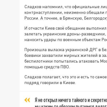
Сладков напомнил, что официальные лиц
контрнаступлении, неизменно обещали 
России. А точнее, в Брянскую, Белгородск
И отчасти Киев своё обещание выполнил
залетать украинские дроны-разведчики,
наносить удары по военным объектам Ро
Произошла вылазка украинской ДРГ в Бел
боевики захватили мирных жителей в зал
беспилотники попытались атаковать Мос
помощью средств ПВО.
Сладков полагает, что это и есть то само
подряд говорили в Киеве.
Я не открыл ничего тайного и секрет
мы каким-то образом пытаемся делать