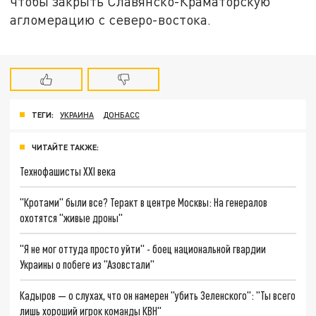
чтобы закрыть Славянско-Краматорскую
агломерацию с северо-востока.
ТЕГИ:
УКРАИНА
ДОНБАСС
ЧИТАЙТЕ ТАКЖЕ:
Технофашисты XXI века
"Кротами" были все? Теракт в центре Москвы: На генералов
охотятся "живые дроны"
"Я не мог оттуда просто уйти" - боец национальной гвардии
Украины о побеге из "Азовстали"
Кадыров — о слухах, что он намерен "убить Зеленского": "Ты всего
лишь хороший игрок команды КВН"