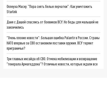
Оплеуха Маску. "Пора снять белые перчатки": Как уничтожить
Starlink
Даня с Дашей спаслись от боевиков ВСУ. Но беды для малышей не
закончились
"Очень плохие новости": Большая ошибка Palantir в России. Страны
НАТО впервые за СВО остановили поставки оружия. ВСУ теряют
приграничье?
Три главных инсайда об СВО. Отмена мобилизации и возвращение
"генерала Армагеддона"? Отличные новости, которые ждали все