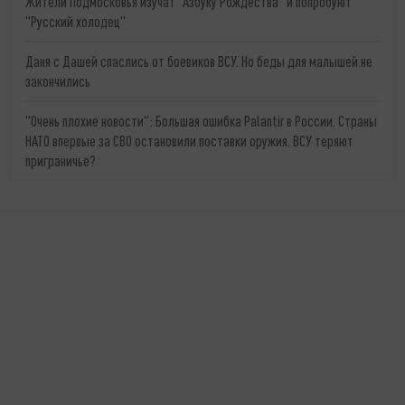
Жители Подмосковья изучат "Азбуку Рождества" и попробуют
"Русский холодец"
Даня с Дашей спаслись от боевиков ВСУ. Но беды для малышей не
закончились
"Очень плохие новости": Большая ошибка Palantir в России. Страны
НАТО впервые за СВО остановили поставки оружия. ВСУ теряют
приграничье?