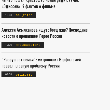
На что пошел Кристофер Нолан ради съёмок
«Одиссеи»: 9 фактов о фильме
10:03
ОБЩЕСТВО
Алексея Асылханова ищут: боец жив? Последние
новости о пропавшем Герое России
10:00
ПРОИСШЕСТВИЯ
"Разрушает семьи": митрополит Варфоломей
назвал главную проблему России
09:58
ОБЩЕСТВО