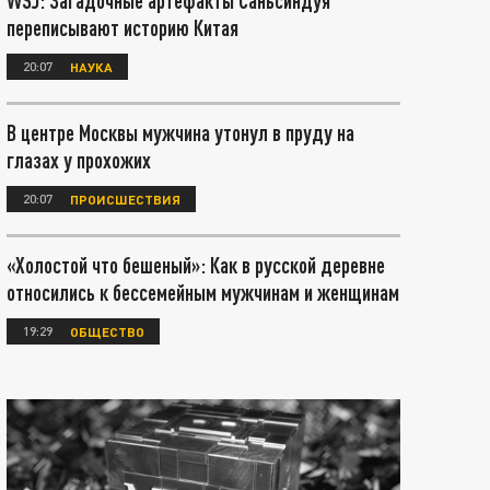
WSJ: Загадочные артефакты Саньсиндуя
переписывают историю Китая
20:07
НАУКА
В центре Москвы мужчина утонул в пруду на
глазах у прохожих
20:07
ПРОИСШЕСТВИЯ
«Холостой что бешеный»: Как в русской деревне
относились к бессемейным мужчинам и женщинам
19:29
ОБЩЕСТВО