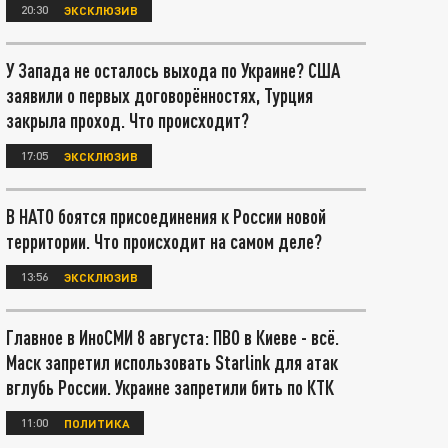
20:30
ЭКСКЛЮЗИВ
У Запада не осталось выхода по Украине? США
заявили о первых договорённостях, Турция
закрыла проход. Что происходит?
17:05
ЭКСКЛЮЗИВ
В НАТО боятся присоединения к России новой
территории. Что происходит на самом деле?
13:56
ЭКСКЛЮЗИВ
Главное в ИноСМИ 8 августа: ПВО в Киеве - всё.
Маск запретил использовать Starlink для атак
вглубь России. Украине запретили бить по КТК
11:00
ПОЛИТИКА