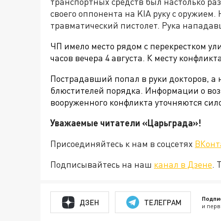
транспортных средств был настолько ра
своего оппонента на KIA руку с оружием.
травматический пистолет. Рука нападавш
ЧП имело место рядом с перекрестком ули
часов вечера 4 августа. К месту конфлик
Пострадавший попал в руки докторов, а
блюстителей порядка. Информации о воз
вооруженного конфликта уточняются сило
Уважаемые читатели «Царьград
Присоединяйтесь к нам в соцсетях
ВКонт
Подписывайтесь на наш
канал в Дзене
. 
Подпи
ДЗЕН
ТЕЛЕГРАМ
и перв