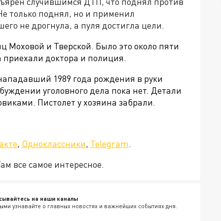
зъярен случившимся ДТП, что поднял против
 Не только поднял, но и применил
его не дрогнула, а пуля достигла цели.
ц Моховой и Тверской. Было это около пяти
та приехали доктора и полиция.
 нападавший 1989 года рождения в руки
буждении уголовного дела пока нет. Детали
виками. Пистолет у хозяина забрали.
а»!
акте
,
Одноклассники
,
Telegram
.
Там все самое интересное.
сывайтесь на наши каналы
ыми узнавайте о главных новостях и важнейших событиях дня.