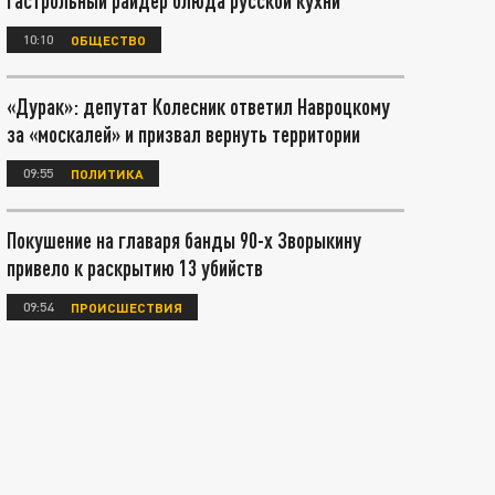
гастрольный райдер блюда русской кухни
10:10
ОБЩЕСТВО
«Дурак»: депутат Колесник ответил Навроцкому
за «москалей» и призвал вернуть территории
09:55
ПОЛИТИКА
Покушение на главаря банды 90-х Зворыкину
привело к раскрытию 13 убийств
09:54
ПРОИСШЕСТВИЯ