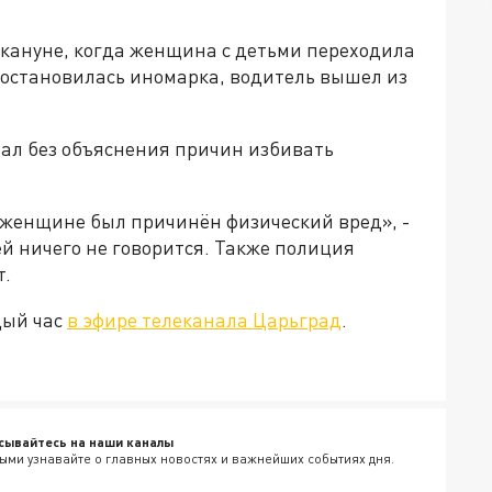
кануне, когда женщина с детьми переходила
 остановилась иномарка, водитель вышел из
ал без объяснения причин избивать
 женщине был причинён физический вред», -
ей ничего не говорится. Также полиция
т.
дый час
в эфире телеканала Царьград
.
сывайтесь на наши каналы
ыми узнавайте о главных новостях и важнейших событиях дня.