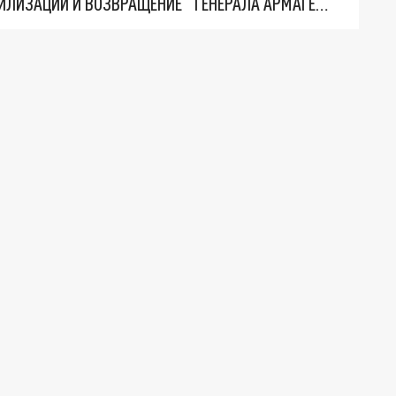
ТРИ ГЛАВНЫХ ИНСАЙДА ОБ СВО. ОТМЕНА МОБИЛИЗАЦИИ И ВОЗВРАЩЕНИЕ "ГЕНЕРАЛА АРМАГЕДДОНА"? ОТЛИЧНЫЕ НОВОСТИ, КОТОРЫЕ ЖДАЛИ ВСЕ