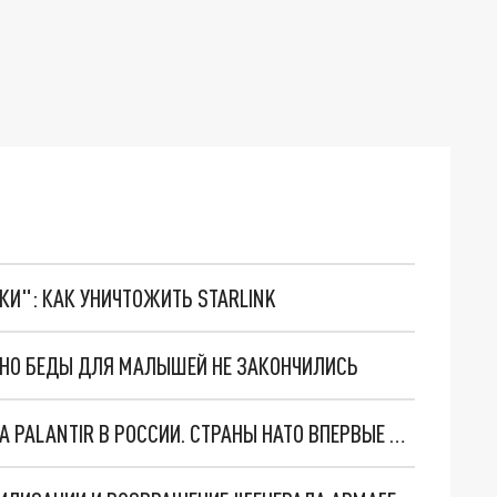
ТКИ": КАК УНИЧТОЖИТЬ STARLINK
. НО БЕДЫ ДЛЯ МАЛЫШЕЙ НЕ ЗАКОНЧИЛИСЬ
"ОЧЕНЬ ПЛОХИЕ НОВОСТИ": БОЛЬШАЯ ОШИБКА PALANTIR В РОССИИ. СТРАНЫ НАТО ВПЕРВЫЕ ЗА СВО ОСТАНОВИЛИ ПОСТАВКИ ОРУЖИЯ. ВСУ ТЕРЯЮТ ПРИГРАНИЧЬЕ?