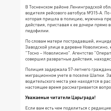
В Тосненском районе Ленинградской обл
водителя рейсового автобуса №315-А. По
которая пришла в полицию, мужчина пр
действия, приставая к ее дочери прямо в
педофилии.
По словам матери пострадавшей, инциден
Заводской улице в деревне Новолисино, 
"Тосно – Новолисино". Агентство "Опера
совершил развратные действия, находясь
Полиция задержала 57-летнего граждани
миграционном учете в поселке Шапки. З
водительского места уже находятся в р
настоящее время рассматривается вопрос
Уважаемые читатели Царьграда!
Если вам есть чем поделиться с редакци