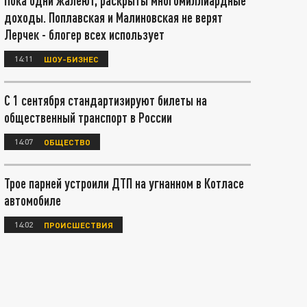
Пока одни жалеют, раскрыты многомиллиардные
доходы. Поплавская и Малиновская не верят
Лерчек - блогер всех использует
14:11
ШОУ-БИЗНЕС
С 1 сентября стандартизируют билеты на
общественный транспорт в России
14:07
ОБЩЕСТВО
Трое парней устроили ДТП на угнанном в Котласе
автомобиле
14:02
ПРОИСШЕСТВИЯ