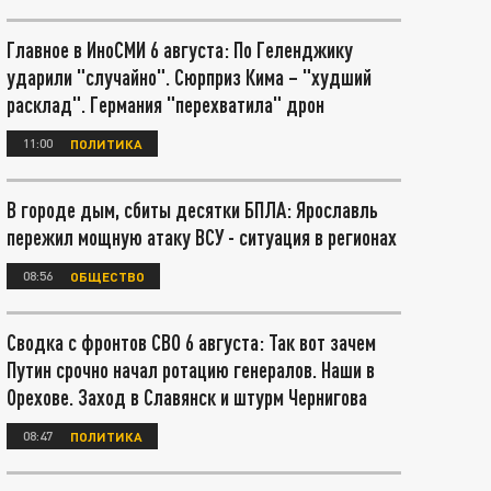
Главное в ИноСМИ 6 августа: По Геленджику
ударили "случайно". Сюрприз Кима – "худший
расклад". Германия "перехватила" дрон
11:00
ПОЛИТИКА
В городе дым, сбиты десятки БПЛА: Ярославль
пережил мощную атаку ВСУ - ситуация в регионах
08:56
ОБЩЕСТВО
Сводка с фронтов СВО 6 августа: Так вот зачем
Путин срочно начал ротацию генералов. Наши в
Орехове. Заход в Славянск и штурм Чернигова
08:47
ПОЛИТИКА