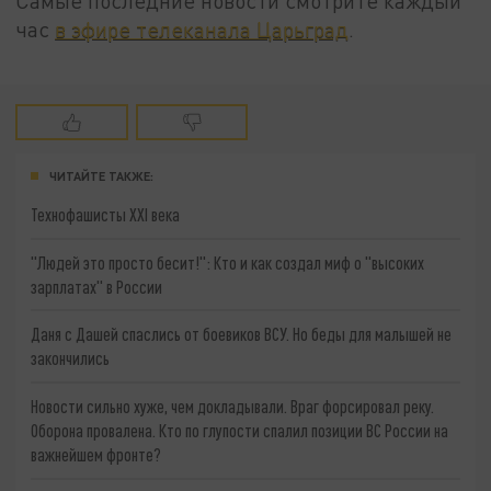
Самые последние новости смотрите каждый
час
в эфире телеканала Царьград
.
ЧИТАЙТЕ ТАКЖЕ:
Технофашисты XXI века
"Людей это просто бесит!": Кто и как создал миф о "высоких
зарплатах" в России
Даня с Дашей спаслись от боевиков ВСУ. Но беды для малышей не
закончились
Новости сильно хуже, чем докладывали. Враг форсировал реку.
Оборона провалена. Кто по глупости спалил позиции ВС России на
важнейшем фронте?