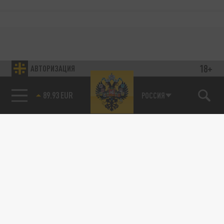
18+
АВТОРИЗАЦИЯ
89.93 EUR
РОССИЯ