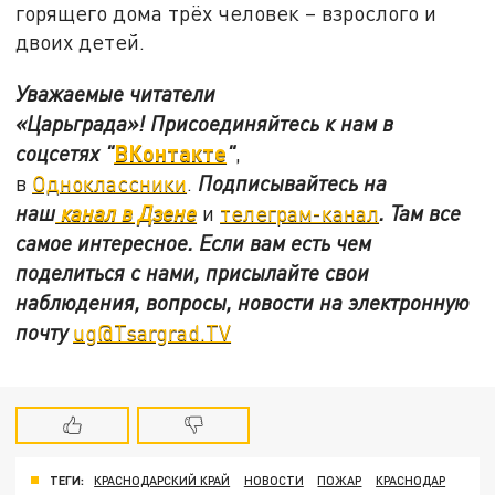
горящего дома трёх человек – взрослого и
двоих детей.
Уважаемые читатели
«Царьграда»!
Присоединяйтесь к нам в
ВКонтакте
соцсетях
"
"
,
в
Одноклассники
.
Подписывайтесь на
наш
канал в Дзене
и
телеграм-канал
. Там все
самое интересное. Если вам есть чем
поделиться с нами, присылайте свои
наблюдения, вопросы, новости на электронную
почту
ug@Tsargrad.TV
ТЕГИ:
КРАСНОДАРСКИЙ КРАЙ
НОВОСТИ
ПОЖАР
КРАСНОДАР