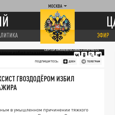
МОСКВА
ИЙ
Ц
АЛИТИКА
ЭФИР
СЕРГЕЙ АМЗАЕВ/GLOBALLOOKPRESS
ПОДПИШИТЕСЬ:
КСИСТ ГВОЗДОДЁРОМ ИЗБИЛ
АЖИРА
вным в умышленном причинении тяжкого