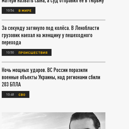
матери назвать сына, а суд отправил ее в тюрьму
10:54
В МИРЕ
За секунду затянуло под колёса. В Ленобласти
грузовик наехал на женщину у пешеходного
перехода
10:50
ПРОИСШЕСТВИЯ
Ночь мощных ударов. ВС России поразили
военные объекты Украины, над регионами сбили
203 БПЛА
10:48
СВО