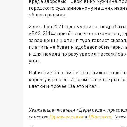
вреда здоровью. Свою вину мужчина при
городского суда виновному на днях назн
общего режима.
2 декабря 2021 года мужчина, подрабат
«ВАЗ-2114» привёз своего знакомого в де
завершении шопинг-тура таксист сказал, 
платить не будет и вдобавок обматерил 
и для начала по разу ударил пассажира же
упал.
Избиение на этом не закончилось: пошл
корпусу и голове. Итогом стали открыта
клетки и прочее. За это и сел.
Уважаемые читатели «Царьграда», присоеди
соцсетях
Одноклассники
и
ВКонтакте
. Такж