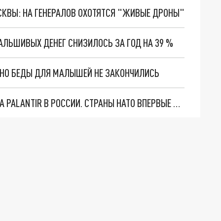
ОСКВЫ: НА ГЕНЕРАЛОВ ОХОТЯТСЯ "ЖИВЫЕ ДРОНЫ"
ЛЬШИВЫХ ДЕНЕГ СНИЗИЛОСЬ ЗА ГОД НА 39 %
. НО БЕДЫ ДЛЯ МАЛЫШЕЙ НЕ ЗАКОНЧИЛИСЬ
"ОЧЕНЬ ПЛОХИЕ НОВОСТИ": БОЛЬШАЯ ОШИБКА PALANTIR В РОССИИ. СТРАНЫ НАТО ВПЕРВЫЕ ЗА СВО ОСТАНОВИЛИ ПОСТАВКИ ОРУЖИЯ. ВСУ ТЕРЯЮТ ПРИГРАНИЧЬЕ?