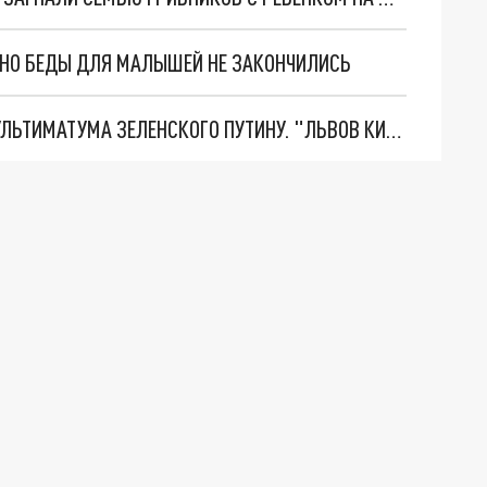
. НО БЕДЫ ДЛЯ МАЛЫШЕЙ НЕ ЗАКОНЧИЛИСЬ
НОВОЕ МАСШТАБНЕЙШЕЕ НАСТУПЛЕНИЕ. ТРИ УЛЬТИМАТУМА ЗЕЛЕНСКОГО ПУТИНУ. "ЛЬВОВ КИМА" ПОСТАВЯТ НА ПВО? ГЛОБАЛЬНЫЙ ПРОРЫВ ПОД ЗАПОРОЖЬЕМ