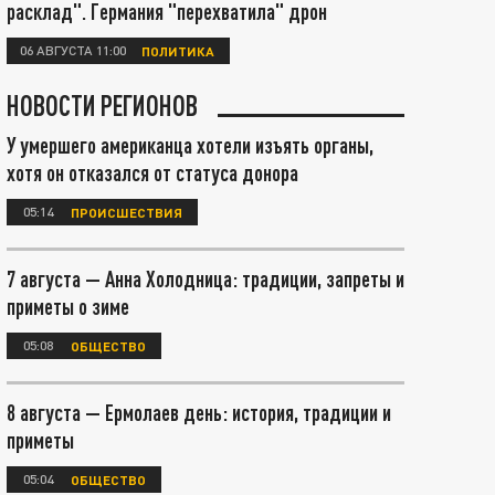
расклад". Германия "перехватила" дрон
06 АВГУСТА 11:00
ПОЛИТИКА
НОВОСТИ РЕГИОНОВ
У умершего американца хотели изъять органы,
хотя он отказался от статуса донора
05:14
ПРОИСШЕСТВИЯ
7 августа — Анна Холодница: традиции, запреты и
приметы о зиме
05:08
ОБЩЕСТВО
8 августа — Ермолаев день: история, традиции и
приметы
05:04
ОБЩЕСТВО