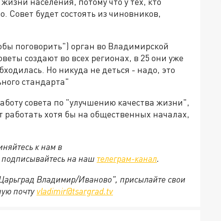
жизни населения, потому что у тех, кто
но. Совет будет состоять из чиновников,
обы поговорить") орган во Владимирской
советы создают во всех регионах, в 25 они уже
ходилась. Но никуда не деться - надо, это
ьного стандарта"
аботу совета по "улучшению качества жизни",
ет работать хотя бы на общественных началах,
няйтесь к нам в
е подписывайтесь на наш
телеграм-канал
.
 "Царьград Владимир/Иваново", присылайте свои
ную почту
vladimir@tsargrad.tv