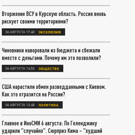
Вторжение ВСУ в Курскую область. Россия вновь
рискует своими территориями?
06 АВГУСТА 17:40
ЭКСКЛЮЗИВ
Чиновники наворовали из бюджета и сбежали
вместе с деньгами. Почему им это позволили?
06 АВГУСТА 14:52
ОБЩЕСТВО
США нарастили обмен разведданными с Киевом.
Как это отразится на России?
06 АВГУСТА 12:48
ПОЛИТИКА
Главное в ИноСМИ 6 августа: По Геленджику
ударили "случайно". Сюрприз Кима – "худший